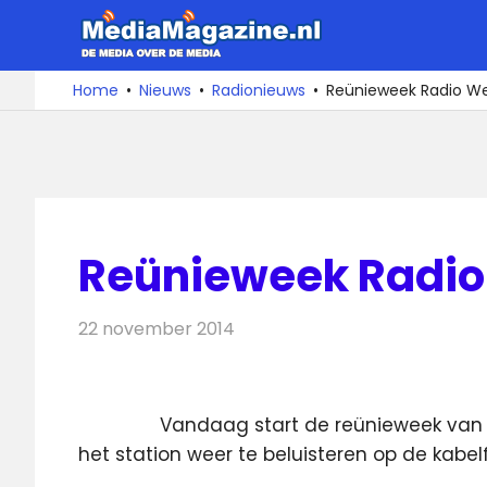
Ga
MediaMa
naar
de
De
Home
Nieuws
Radionieuws
Reünieweek Radio We
media
inhoud
over
de
media
Reünieweek Radio
22 november 2014
Redactie
Radionieuws
Vandaag start de reünieweek van 
het station weer te beluisteren op de kabe