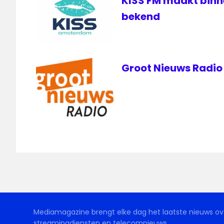
KISS FM maakt bin
bekend
Groot Nieuws Radio
Mediamagazine brengt elke dag het laatste nieuws ove
streamingdiensten en telecomnieuws.