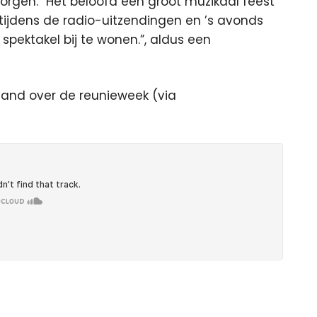
zorgen. “Het beloofd een groot muzikaal feest
 tijdens de radio-uitzendingen en ’s avonds
spektakel bij te wonen.”, aldus een
land over de reunieweek (via