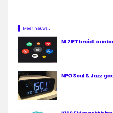
Radio
Radio
Westland
Reunieweek
Meer nieuws...
uitzending
NLZIET breidt aanbo
Westland
NPO Soul & Jazz gaa