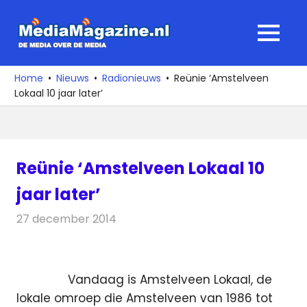
Ga
naar
MediaMagaz
MENU
de
De
inhoud
media
Home
Nieuws
Radionieuws
Reünie ‘Amstelveen
over
Lokaal 10 jaar later’
de
media
Reünie ‘Amstelveen Lokaal 10
jaar later’
27 december 2014
Redactie
Radionieuws
Vandaag is Amstelveen Lokaal, de
lokale omroep die Amstelveen van 1986 tot