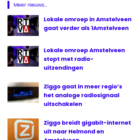
medianieuws
Meer nieuws...
radionieuws
Lokale omroep in Amstelveen
Reunie
gaat verder als 1Amstelveen
RosaDigitaal
Lokale omroep Amstelveen
stopt met radio-
uitzendingen
Ziggo gaat in meer regio’s
het analoge radiosignaal
uitschakelen
Ziggo breidt gigabit-internet
uit naar Helmond en