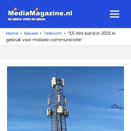
Ga
naar
MediaMagaz
MENU
de
De
inhoud
media
Home
Nieuws
Telecom
“3,5 GHz band in 2023 in
over
gebruik voor mobiele communicatie”
de
media