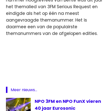
nummer Hoogtevrees van Bente was dit jaar
het themalied van 3FM Serious Request en
eindigde als het op één na meest
aangevraagde themanummer. Het is
daarmee een van de populairste
themanummers van de afgelopen edities.
3fm
Glazen
Huis
Serious
Request
Meer nieuws...
NPO 3FM en NPO FunX vieren
40 jaar Eurosonic