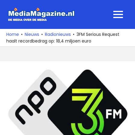
Ga
naar
MediaMagaz
MENU
de
De
inhoud
media
Home
Nieuws
Radionieuws
3FM Serious Request
over
haalt recordbedrag op: 18,4 miljoen euro
de
media