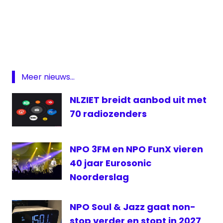
3fm
omroep
Publieke
Omroep
Radio
Meer nieuws...
NLZIET breidt aanbod uit met
70 radiozenders
NPO 3FM en NPO FunX vieren
40 jaar Eurosonic
Noorderslag
NPO Soul & Jazz gaat non-
stop verder en stopt in 2027