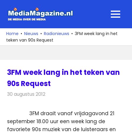
Ga
naar
MediaMagaz
MENU
de
De
inhoud
media
Home
Nieuws
Radionieuws
3FM week lang in het
over
teken van 90s Request
de
media
3FM week lang in het teken van
90s Request
30 augustus 2012
Redactie
Radionieuws
3FM draait vanaf vrijdagavond 21
september 18.00 uur een week lang de
favoriete 90s muziek van de luisteraars en