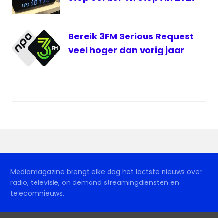
Bereik 3FM Serious Request
veel hoger dan vorig jaar
Mediamagazine brengt elke dag het laatste nieuws over
radio, televisie, on demand streamingdiensten en
telecomnieuws.