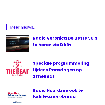
Radio
DAB
Decibel
digitale
Meer nieuws...
radio
Radio Veronica De Beste 90’s
JND
Classics
te horen via DAB+
Speciale programmering
tijdens Paasdagen op
2TheBeat
Radio Noordzee ook te
beluisteren via KPN