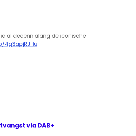
 die al decennialang de iconische
co/4g3apjRJHu
tvangst via DAB+