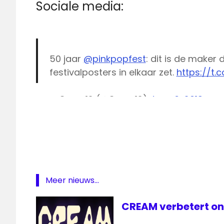
Sociale media:
50 jaar
@pinkpopfest
: dit is de maker
festivalposters in elkaar zet.
https://t.
— 3voor12 (@3voor12)
June 6, 2019
3fm
3voor12
Kink
L1
live
Pinkpop
Meer nieuws...
Livestream
Pinkpop
CREAM verbetert on
NPO