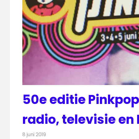
50e editie Pinkpop
radio, televisie en
8 juni 2019
Redactie
Televisienieuws