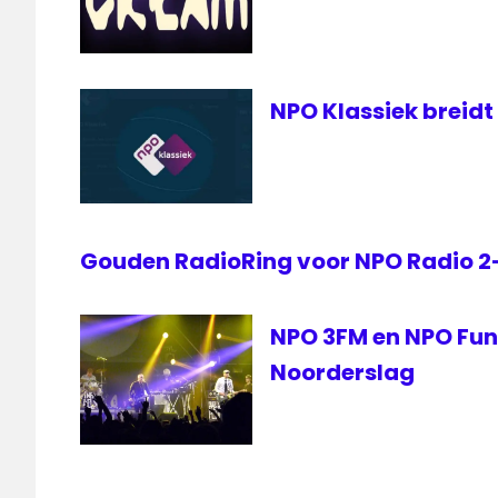
2
Extra
NPO
3
NPO Klassiek breidt 
Pinkpop
Pinkpop
live
VPRO
Gouden RadioRing voor NPO Radio 
NPO 3FM en NPO FunX
Noorderslag