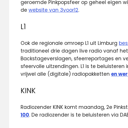
geroemde Pinkpopsfeer op geheel eigen wijz
de
website van 3voor12
.
L1
Ook de regionale omroep L1 uit Limburg
bes
traditioneel drie dagen live radio vanaf het 
Backstageverslagen, sfeerreportages en v
sfeervolle uitzendingen. L1 is te beluisteren 
vrijwel alle (digitale) radiopakketten
en wer
KINK
Radiozender KINK komt maandag, 2e Pinks
100
. De radiozender is te beluisteren via D