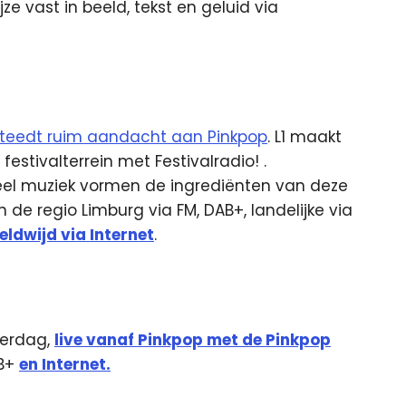
e vast in beeld, tekst en geluid via
teedt ruim aandacht aan Pinkpop
. ​​L1 maakt
festivalterrein met Festivalradio! .
eel muziek vormen de ingrediënten van deze
in de regio Limburg via FM, DAB+, landelijke via
eldwijd via Internet
.
terdag,
live vanaf Pinkpop met de Pinkpop
AB+
en Internet.