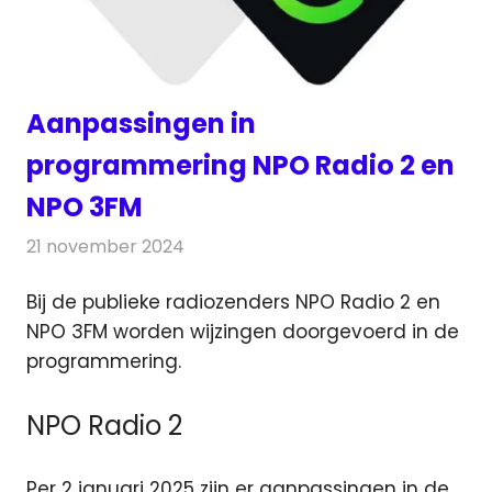
Aanpassingen in
programmering NPO Radio 2 en
NPO 3FM
21 november 2024
Redactie
Radionieuws
Bij de publieke radiozenders NPO Radio 2 en
NPO 3FM worden wijzingen doorgevoerd in de
programmering.
NPO Radio 2
Per 2 januari 2025 zijn er aanpassingen in de