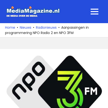
Ga
naar
MediaMagaz
MENU
de
De
inhoud
media
Home
Nieuws
Radionieuws
Aanpassingen in
over
programmering NPO Radio 2 en NPO 3FM
de
media