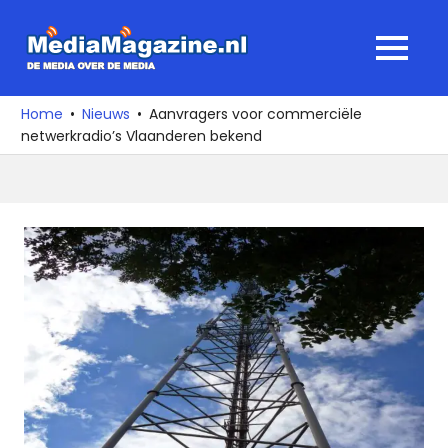
Ga
naar
MediaMagaz
MENU
de
De
inhoud
media
Home
Nieuws
Aanvragers voor commerciële
over
netwerkradio’s Vlaanderen bekend
de
media