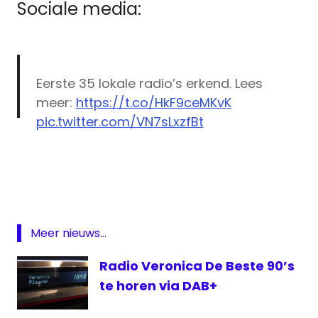
Sociale media:
Eerste 35 lokale radio’s erkend. Lees
meer:
https://t.co/HkF9ceMKvK
pic.twitter.com/VN7sLxzfBt
Club
— Sven Gatz 🔥 (@svengatz)
July 14, 2017
FM
commerciële
radio
DAB
Meer nieuws...
lokale
radio
Radio Veronica De Beste 90’s
netwerken
te horen via DAB+
Radio