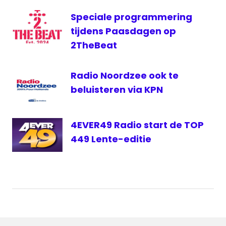
Maria
Speciale programmering
Sven
Gatz
tijdens Paasdagen op
Vlaanderen
2TheBeat
Radio Noordzee ook te
beluisteren via KPN
4EVER49 Radio start de TOP
449 Lente-editie