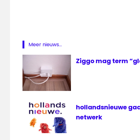
Autoriteit
Consument
& Markt
Internet
KPN
Meer nieuws...
modem
ziggo
Ziggo mag term “gl
hollandsnieuwe gaa
netwerk