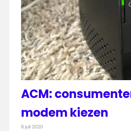
ACM: consumente
modem kiezen
8 juli 2020
Redactie
Internet