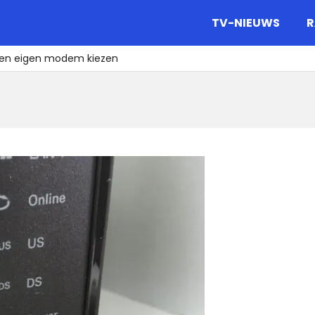
gazine.
TV-NIEUWS
R
n eigen modem kiezen