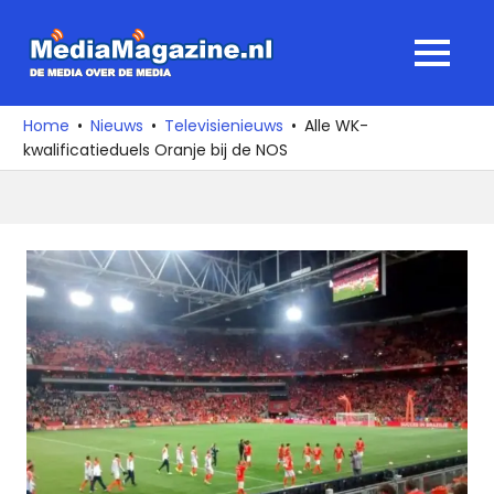
Ga
naar
MediaMagaz
MENU
de
De
inhoud
media
Home
Nieuws
Televisienieuws
Alle WK-
over
kwalificatieduels Oranje bij de NOS
de
media