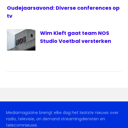
Oudejaarsavond: Diverse conferences op
tv
Wim Kieft gaat team NOS
Studio Voetbal versterken
Mediamagazine brengt elke dag het laatste nieuws over
radio, televisie, on demand streamingdiensten en
telecomnieuws.