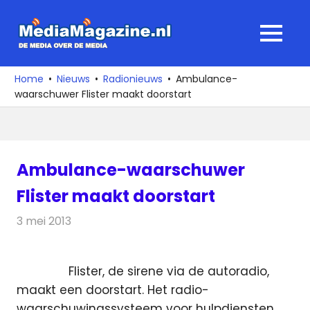
Ga
naar
MediaMagaz
MENU
de
De
inhoud
media
Home
Nieuws
Radionieuws
Ambulance-
over
waarschuwer Flister maakt doorstart
de
media
Ambulance-waarschuwer
Flister maakt doorstart
3 mei 2013
Redactie
Radionieuws
Flister, de sirene via de autoradio,
maakt een doorstart. Het radio-
waarschuwingssysteem voor hulpdiensten