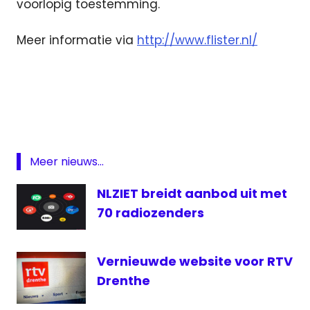
voorlopig toestemming.
Meer informatie via
http://www.flister.nl/
ambulance
autoradio
Flister
Omrop
Fryslan
Meer nieuws...
Radio
NLZIET breidt aanbod uit met
Radio
70 radiozenders
Noord
RTV
Drenthe
Vernieuwde website voor RTV
Drenthe