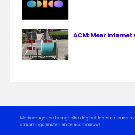
ACM: Meer internet 
Mediamagazine brengt elke dag het laatste nieuws ove
streamingdiensten en telecomnieuws.