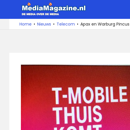
Ga
MediaMa
naar
de
De
Home
Nieuws
Telecom
Apax en Warburg Pincus
media
inhoud
over
de
media