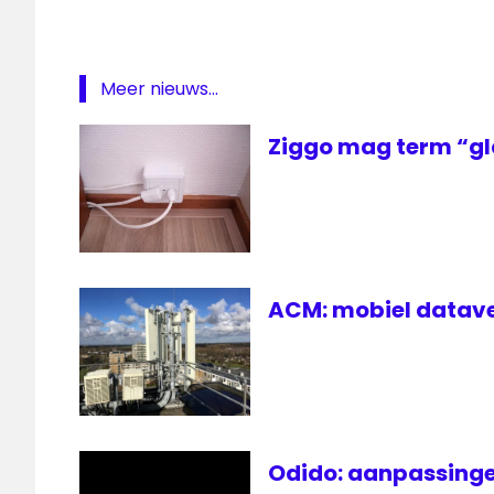
Glasvezel
T-
Mobile
Meer nieuws...
tele
2
Ziggo mag term “gl
ACM: mobiel datave
Odido: aanpassinge