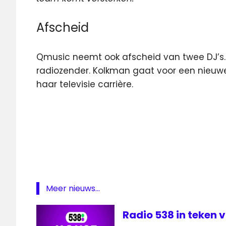
Afscheid
Qmusic neemt ook afscheid van twee DJ’s. 
radiozender. Kolkman gaat voor een nieuwe
haar televisie carrière.
Armin
van
Buuren
Martijn
Kolkman
programma
Meer nieuws...
Qmusic
radiozender
Radio 538 in teken 