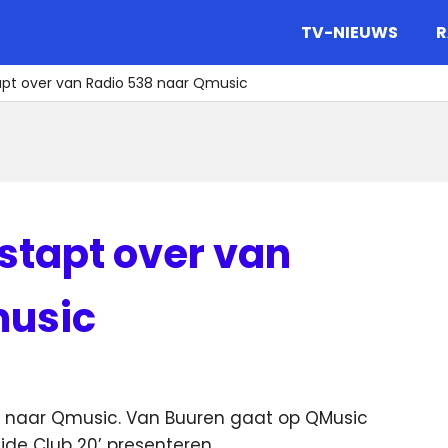
gazine.
TV-NIEUWS
R
apt over van Radio 538 naar Qmusic
stapt over van
music
8 naar Qmusic. Van Buuren gaat op QMusic
ide Club 20’ presenteren.