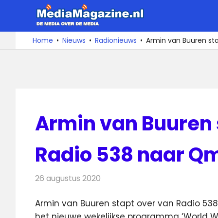
Ga
MediaMa
naar
de
De
Home
Nieuws
Radionieuws
Armin van Buuren st
media
inhoud
over
de
media
Armin van Buuren 
Radio 538 naar Q
26 augustus 2020
Redactie
Radionieuws
Armin van Buuren stapt over van Radio 53
het nieuwe wekelijkse programma
‘World W