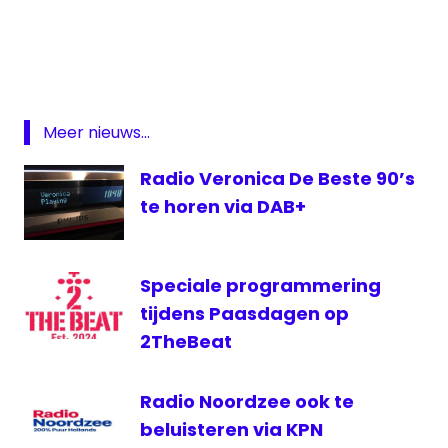
Arrow
Bluesbox
Radio
DAB
digitale
Meer nieuws...
radio
Radio Veronica De Beste 90’s
te horen via DAB+
Speciale programmering
tijdens Paasdagen op
2TheBeat
Radio Noordzee ook te
beluisteren via KPN