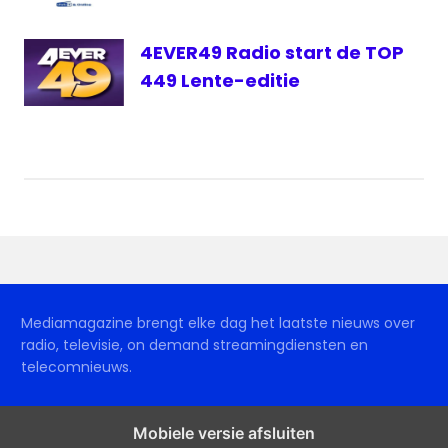
4EVER49 Radio start de TOP
449 Lente-editie
Mediamagazine brengt elke dag het laatste nieuws over
radio, televisie, on demand streamingdiensten en
telecomnieuws.
Mobiele versie afsluiten