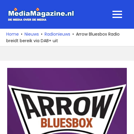
Ga
naar
MediaMagaz
MENU
de
De
inhoud
media
Home
Nieuws
Radionieuws
Arrow Bluesbox Radio
over
breidt bereik via DAB+ uit
de
media