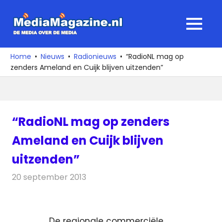
Ga
naar
MediaMagaz
MENU
de
De
inhoud
media
Home
Nieuws
Radionieuws
“RadioNL mag op
over
zenders Ameland en Cuijk blijven uitzenden”
de
media
“RadioNL mag op zenders
Ameland en Cuijk blijven
uitzenden”
20 september 2013
Redactie
Radionieuws
De regionale commerciële