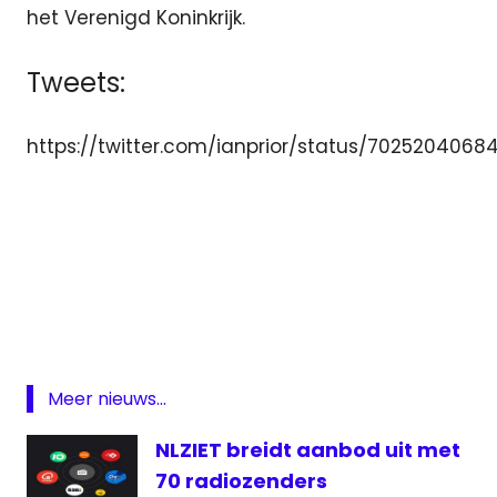
het Verenigd Koninkrijk.
Tweets:
https://twitter.com/ianprior/status/7025204068
BBC
BBC
Radio
5 Live
bezuiniging
Meer nieuws...
Middengolf
NLZIET breidt aanbod uit met
online
70 radiozenders
Radio