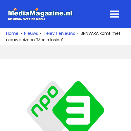
Ga
naar
MediaMagaz
MENU
de
De
inhoud
media
Home
Nieuws
Televisienieuws
BNNVARA komt met
over
nieuw seizoen ‘Media Inside’
de
media