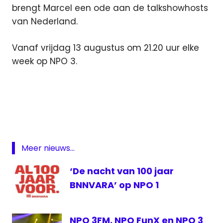
brengt Marcel een ode aan de talkshowhosts
van Nederland.
Vanaf vrijdag 13 augustus om 21.20 uur elke
week op NPO 3.
BNNVARA
Gijs
Groenteman
Marcel van
Roosmalen
Meer nieuws...
Media
Inside
‘De nacht van 100 jaar
NPO
BNNVARA’ op NPO 1
3
NPO 3FM, NPO FunX en NPO 3