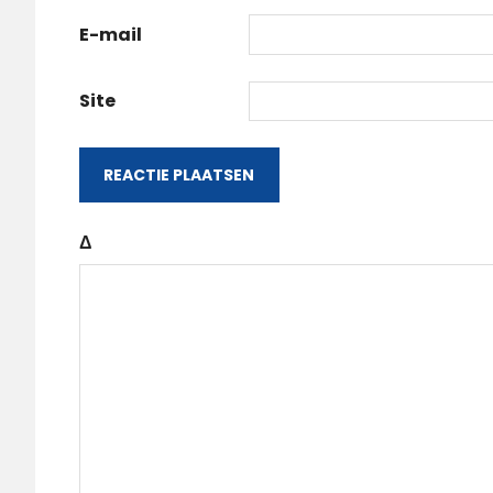
E-mail
Site
Δ