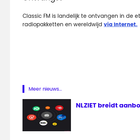
Classic FM is landelijk te ontvangen in de et
radiopakketten en wereldwijd
via Internet.
Classic
FM
Classic
FM
Top
1000
klassieke
Meer nieuws...
muziek
NLZIET breidt aanbo
luisteraars
Radio
Top
1000