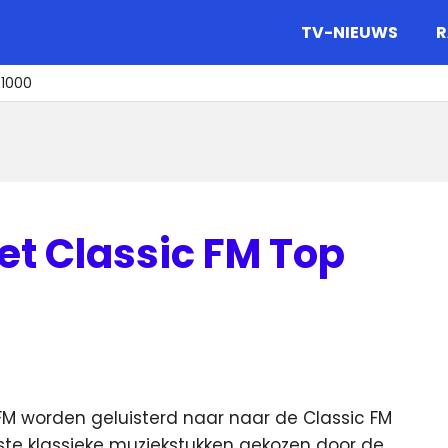
gazine.
TV-NIEUWS
R
 1000
et Classic FM Top
FM worden geluisterd naar naar de Classic FM
rste klassieke muziekstukken
gekozen door de