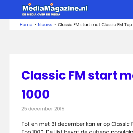
Ga
MediaMa
naar
de
De
Home
Nieuws
Classic FM start met Classic FM Top
media
inhoud
over
de
media
Classic FM start m
1000
25 december 2015
Redactie
Nieuws
,
Radionieuws
Tot en met 31 december kan er op Classic 
Top 1000. De lijst bevat de duizend populai