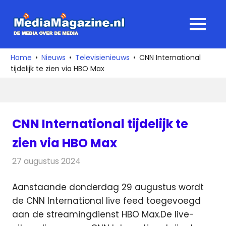
Ga
naar
MediaMagaz
MENU
de
De
inhoud
media
Home
Nieuws
Televisienieuws
CNN International
over
tijdelijk te zien via HBO Max
de
media
CNN International tijdelijk te
zien via HBO Max
27 augustus 2024
Redactie
Televisienieuws
Aanstaande donderdag 29 augustus wordt
de CNN International live feed toegevoegd
aan de streamingdienst HBO Max.
De live-