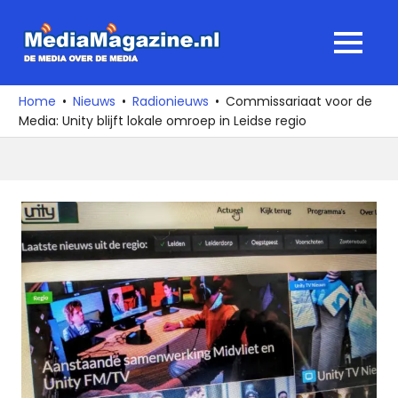
Ga
naar
MediaMagaz
MENU
de
De
inhoud
media
Home
Nieuws
Radionieuws
Commissariaat voor de
over
Media: Unity blijft lokale omroep in Leidse regio
de
media