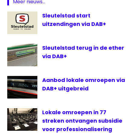
Meer nieuws...
Oegstgeest
Sleutelstad start
Sleutelstad
uitzendingen via DAB+
Unity
FM
Unity
Sleutelstad terug in de ether
TV
via DAB+
Voorschorten
Zoeterwoude
Aanbod lokale omroepen via
DAB+ uitgebreid
Lokale omroepen in 77
streken ontvangen subsidie
voor professionalisering