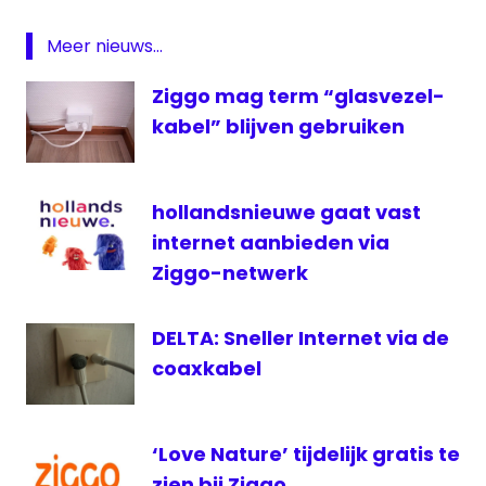
Vodafone
Meer nieuws...
VodafoneZiggo
ziggo
Ziggo mag term “glasvezel-
kabel” blijven gebruiken
hollandsnieuwe gaat vast
internet aanbieden via
Ziggo-netwerk
DELTA: Sneller Internet via de
coaxkabel
‘Love Nature’ tijdelijk gratis te
zien bij Ziggo