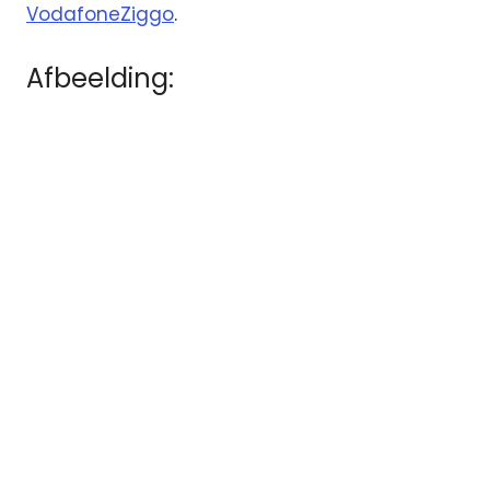
VodafoneZiggo
.
Afbeelding:
Internet
jaarcijfers
omzet