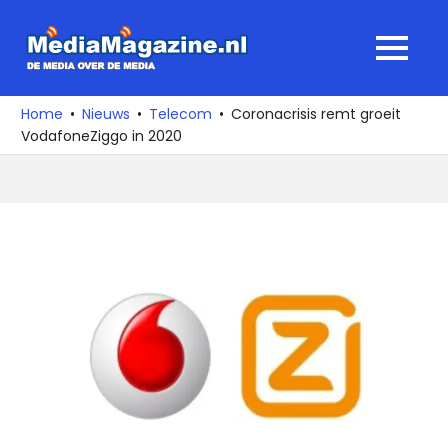
Ga
naar
MediaMagaz
MENU
de
De
inhoud
media
Home
Nieuws
Telecom
Coronacrisis remt groeit
over
VodafoneZiggo in 2020
de
media