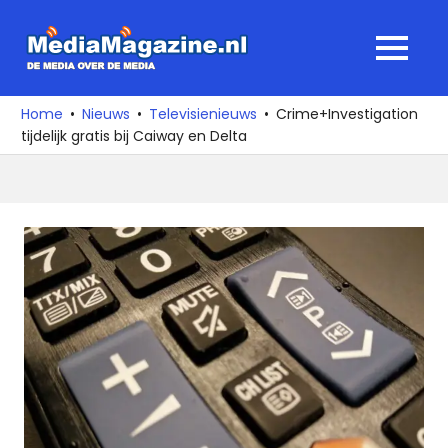
Ga
naar
MediaMagaz
MENU
de
De
inhoud
media
Home
Nieuws
Televisienieuws
Crime+Investigation
over
tijdelijk gratis bij Caiway en Delta
de
media