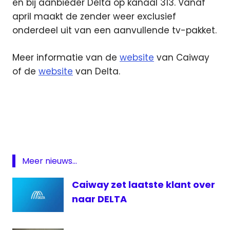
en bij aanbieder Delta op kanaal 313. Vanaf
april maakt de zender weer exclusief
onderdeel uit van een aanvullende tv-pakket.
Meer informatie van de
website
van Caiway
of de
website
van Delta.
CaiWay
Crime+Investigation
Delta
digitale
televisie
Meer nieuws...
Caiway zet laatste klant over
naar DELTA