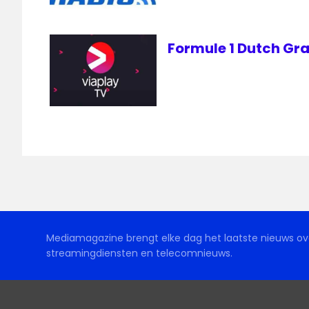
Formule 1 Dutch Gran
Mediamagazine brengt elke dag het laatste nieuws ove
streamingdiensten en telecomnieuws.