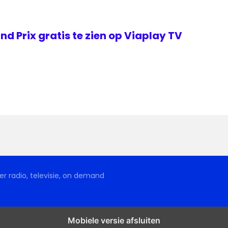
d Prix gratis te zien op Viaplay TV
r radio, televisie, on demand
Mobiele versie afsluiten