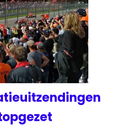
atieuitzendingen
stopgezet