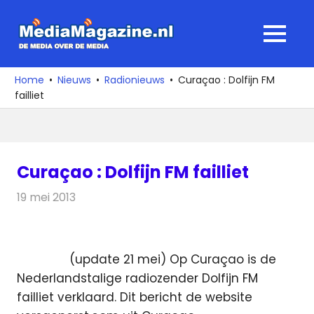
Ga
naar
MediaMagaz
MENU
de
De
inhoud
media
Home
Nieuws
Radionieuws
Curaçao : Dolfijn FM
over
failliet
de
media
Curaçao : Dolfijn FM failliet
19 mei 2013
Redactie
Radionieuws
(update 21 mei) Op Curaçao is de
Nederlandstalige radiozender Dolfijn FM
failliet verklaard. Dit bericht de website