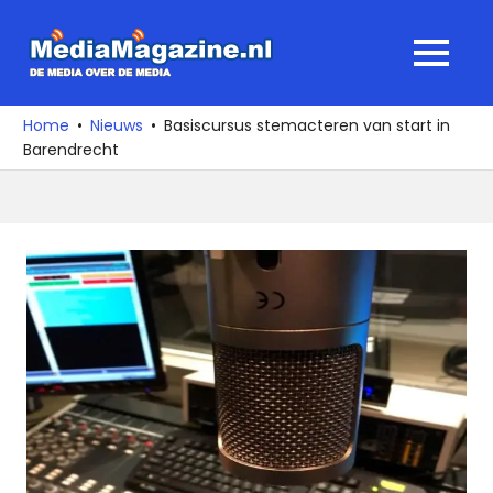
Ga
naar
MediaMagaz
MENU
de
De
inhoud
media
Home
Nieuws
Basiscursus stemacteren van start in
over
Barendrecht
de
media