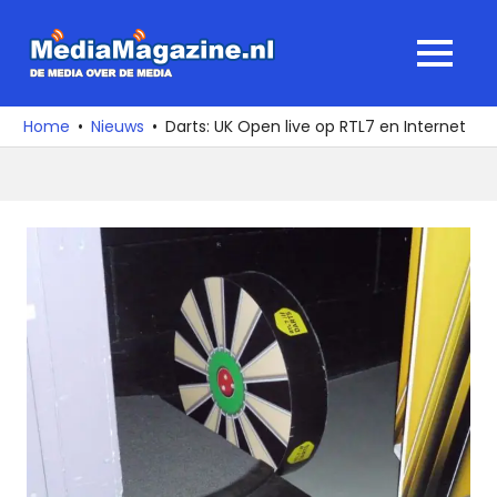
Ga
naar
MediaMagaz
MENU
de
De
inhoud
media
Home
Nieuws
Darts: UK Open live op RTL7 en Internet
over
de
media