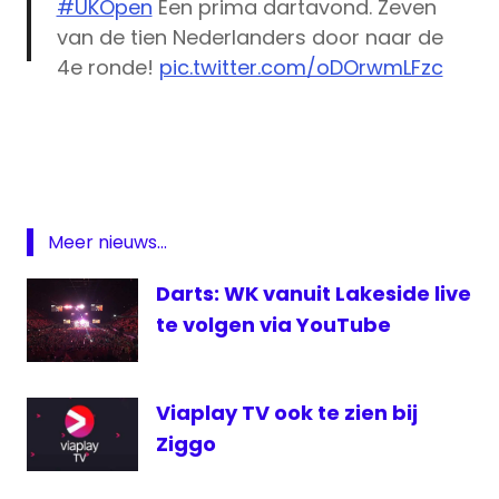
#UKOpen
Een prima dartavond. Zeven
van de tien Nederlanders door naar de
4e ronde!
pic.twitter.com/oDOrwmLFzc
darts
— RTL7Darts (@rtl7darts)
March 4, 2016
darts
RTL7
livestream
UK Open
Meer nieuws...
Michael
van
Darts: WK vanuit Lakeside live
Gerwen
te volgen via YouTube
RTL7
UK
open
Viaplay TV ook te zien bij
UK
Ziggo
open
live