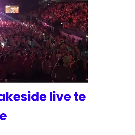
akeside live te
be