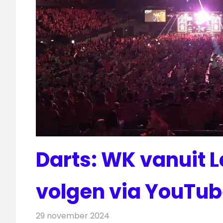
Darts: WK vanuit L
volgen via YouTu
29 november 2024
Redactie
Televisienieuws