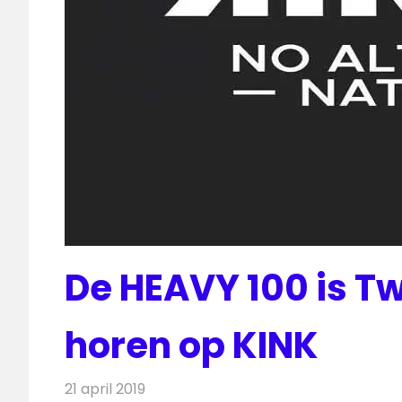
De HEAVY 100 is T
horen op KINK
21 april 2019
Redactie
Radionieuws