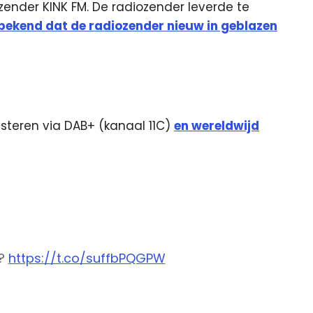
iozender KINK FM. De radiozender leverde te
bekend dat de radiozender nieuw in geblazen
isteren via DAB+ (kanaal 11C)
en wereldwijd
n?
https://t.co/suffbPQGPW