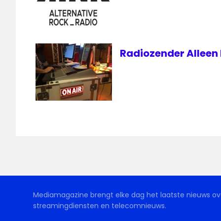
Radiozender Alleen K
Mediamagazine brengt elke dag het laatste nieuws ove
streamingdiensten en telecomnieuws.