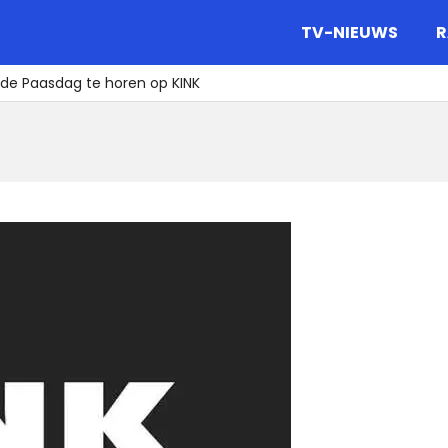
gazine.
TV-NIEUWS
R
ede Paasdag te horen op KINK