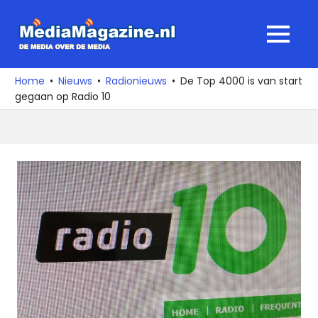
Ga
naar
MediaMagaz
MENU
de
De
inhoud
media
Home
Nieuws
Radionieuws
De Top 4000 is van start
over
gegaan op Radio 10
de
media