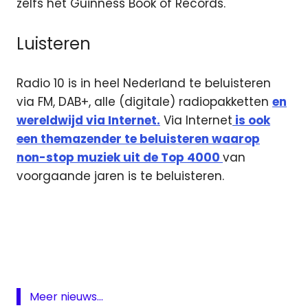
zelfs het Guinness Book of Records.
Luisteren
Radio 10 is in heel Nederland te beluisteren
via FM, DAB+, alle (digitale) radiopakketten
en
wereldwijd via Internet.
Via Internet
is ook
een themazender te beluisteren waarop
non-stop muziek uit de Top 4000
van
voorgaande jaren is te beluisteren.
DAB
FM
Internet
lijst
Meer nieuws...
online