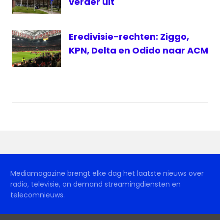
verder uit
Eredivisie-rechten: Ziggo,
KPN, Delta en Odido naar ACM
Mediamagazine brengt elke dag het laatste nieuws over
radio, televisie, on demand streamingdiensten en
telecomnieuws.