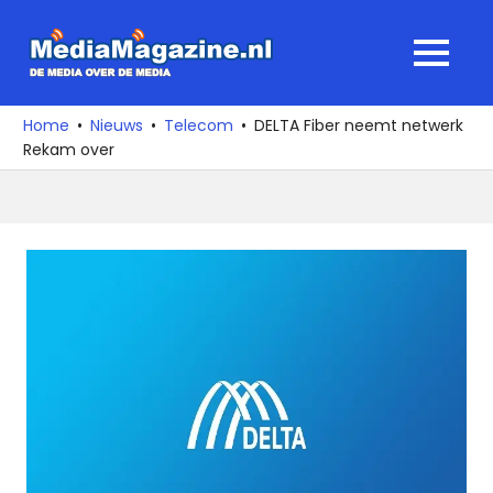
Ga
naar
MediaMagaz
MENU
de
De
inhoud
media
Home
Nieuws
Telecom
DELTA Fiber neemt netwerk
over
Rekam over
de
media