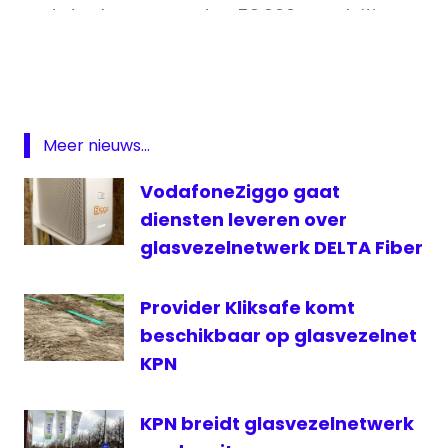
totaal om meer dan 50.000 aansluitingen.
Delta
De overname maakt een versnelde
Fiber
aanleg van glasvezel in deze regio
gladvezel
mogelijk.
https://t.co/3auzaQ1irM
netwerk
REKAM
Meer nieuws...
— DELTA Fiber (@deltafiber)
February 1,
2021
VodafoneZiggo gaat
diensten leveren over
glasvezelnetwerk DELTA Fiber
Provider Kliksafe komt
beschikbaar op glasvezelnet
KPN
KPN breidt glasvezelnetwerk