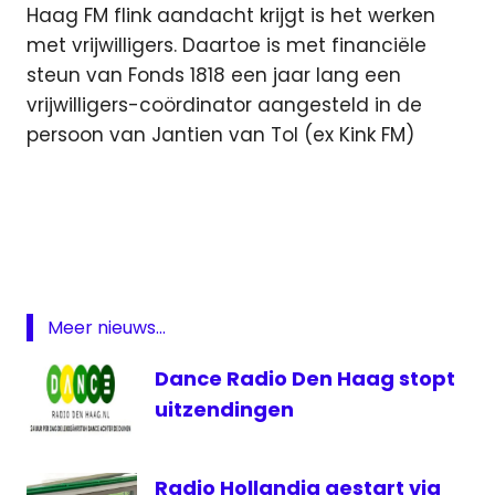
Haag FM flink aandacht krijgt is het werken
met vrijwilligers. Daartoe is met financiële
steun van Fonds 1818 een jaar lang een
vrijwilligers-coördinator aangesteld in de
persoon van Jantien van Tol (ex Kink FM)
Den
Haag
Den
Haag
FM
Meer nieuws...
FunX
omroep
Dance Radio Den Haag stopt
Omroep
uitzendingen
West
studio
Radio Hollandia gestart via