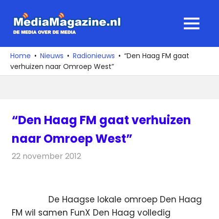
Ga
naar
MediaMagaz
MENU
de
De
inhoud
media
Home
Nieuws
Radionieuws
“Den Haag FM gaat
over
verhuizen naar Omroep West”
de
media
“Den Haag FM gaat verhuizen
naar Omroep West”
22 november 2012
Redactie
Radionieuws
De Haagse lokale omroep Den Haag
FM wil samen FunX Den Haag volledig