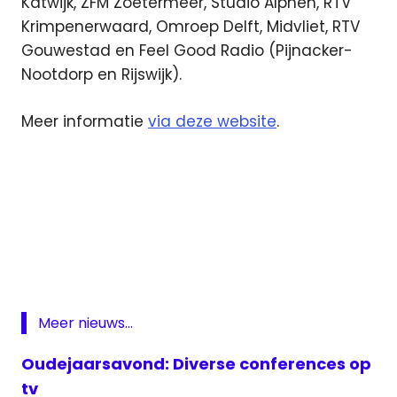
Katwijk, ZFM Zoetermeer, Studio Alphen, RTV
Krimpenerwaard, Omroep Delft, Midvliet, RTV
Gouwestad en Feel Good Radio (Pijnacker-
Nootdorp en Rijswijk).
Meer informatie
via deze website
.
Den
Haag
FM
Omroep
West
Meer nieuws...
Sintvoorieder1
Oudejaarsavond: Diverse conferences op
tv