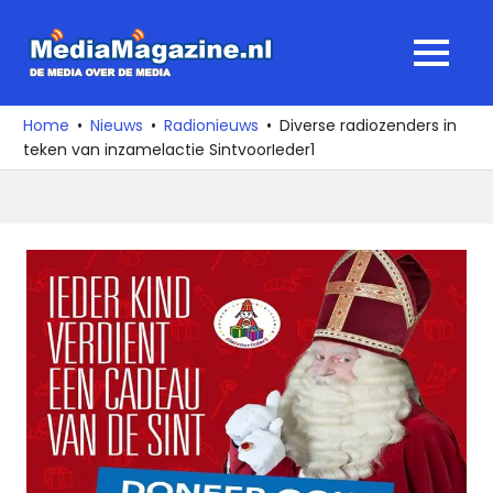
Ga
naar
MediaMagaz
MENU
de
De
inhoud
media
Home
Nieuws
Radionieuws
Diverse radiozenders in
over
teken van inzamelactie SintvoorIeder1
de
media