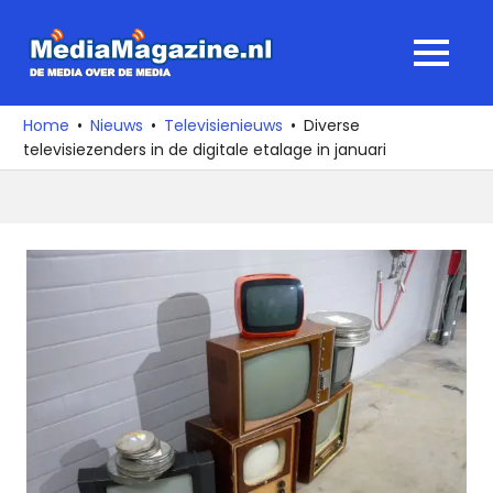
Ga
naar
MediaMagaz
MENU
de
De
inhoud
media
Home
Nieuws
Televisienieuws
Diverse
over
televisiezenders in de digitale etalage in januari
de
media