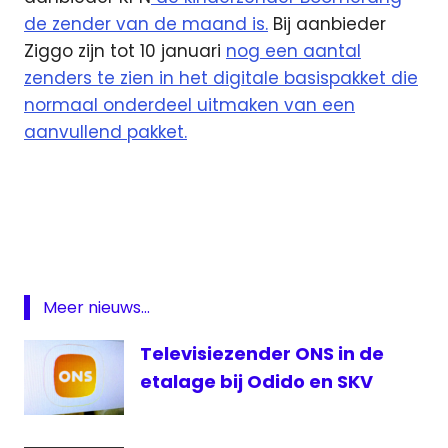
de zender van de maand is.
Bij aanbieder
Ziggo zijn tot 10 januari
nog een aantal
zenders te zien in het digitale basispakket die
normaal onderdeel uitmaken van een
aanvullend pakket.
Kabelnoord
OutTV
SKV
SlamTV
Meer nieuws...
Stingray
Classica
Televisiezender ONS in de
T-
etalage bij Odido en SKV
Mobile