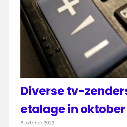
Diverse tv-zenders
etalage in oktober
6 oktober 2023
Redactie
Televisienieuws