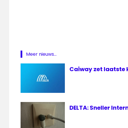
CaiWay
Delta
MTV
Hits
Nick
Jr.
Meer nieuws...
Odido
Caiway zet laatste 
DELTA: Sneller Inte