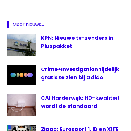
INPLUS
Kabelnoord
NashvilleTV
Meer nieuws...
KPN: Nieuwe tv-zenders in
Pluspakket
Crime+Investigation tijdelijk
gratis te zien bij Odido
CAI Harderwijk: HD-kwaliteit
wordt de standaard
Ziggo: Eurosport 1, ID en XITE