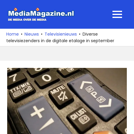
Ga
naar
MediaMagaz
MENU
de
De
inhoud
media
Home
Nieuws
Televisienieuws
Diverse
over
televisiezenders in de digitale etalage in september
de
media