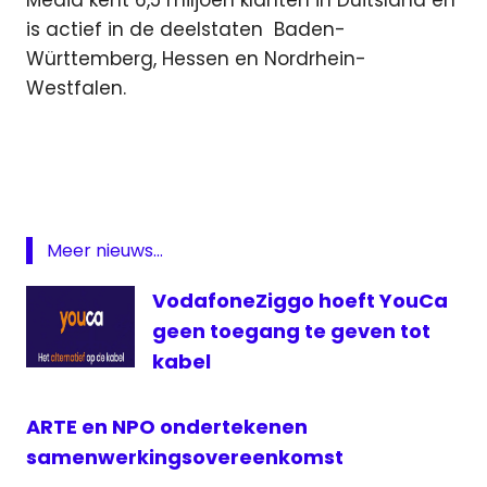
Media kent 6,5 miljoen klanten in Duitsland en
is actief in de deelstaten Baden-
Württemberg, Hessen en Nordrhein-
Westfalen.
BVN
digitaal
Duitsland
kabel
Meer nieuws...
NPO
Unity
VodafoneZiggo hoeft YouCa
Media
geen toegang te geven tot
kabel
ARTE en NPO ondertekenen
samenwerkingsovereenkomst