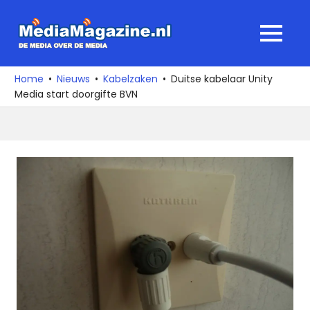
Ga
naar
MediaMagaz
MENU
de
De
inhoud
media
Home
Nieuws
Kabelzaken
Duitse kabelaar Unity
over
Media start doorgifte BVN
de
media