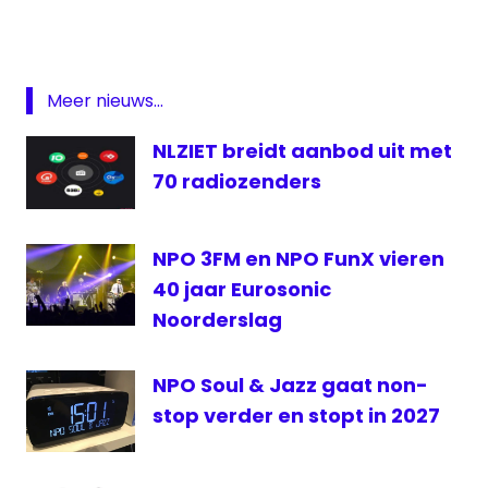
Das
Hitradio
Duitstalig
Eupen
Meer nieuws...
Heerlen
NLZIET breidt aanbod uit met
Limburg
70 radiozenders
Radio
Serious
Request
NPO 3FM en NPO FunX vieren
40 jaar Eurosonic
Noorderslag
NPO Soul & Jazz gaat non-
stop verder en stopt in 2027