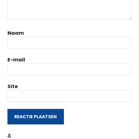
Naam
E-mail
Site
Δ