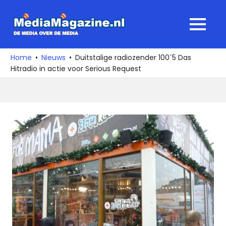
Ga
naar
MediaMagaz
MENU
de
De
inhoud
media
Home
Nieuws
Duitstalige radiozender 100´5 Das
over
Hitradio in actie voor Serious Request
de
media