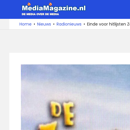
Ga
MediaMa
naar
de
De
Home
Nieuws
Radionieuws
Einde voor hitlijsten
media
inhoud
over
de
media