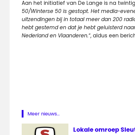
Aan het initiatief van De Lange is na twint
50/Winterse 50 is gestopt. Het media-evene
uitzendingen bij in totaal meer dan 200 rad
hebt gestemd en dat je hebt geluisterd naar
Nederland en Vlaanderen.
“, aldus een beri
Martijn
de
Lange
TV
Enschede
FM
Winterse
Meer nieuws...
50
Lokale omroep Sleu
Zomerse