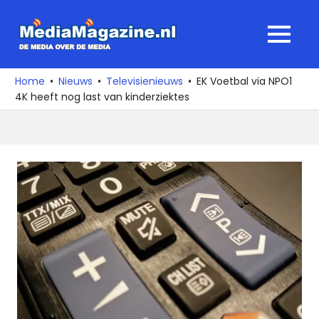
Ga
naar
MediaMagaz
MENU
de
De
inhoud
media
Home
Nieuws
Televisienieuws
EK Voetbal via NPO1
over
4K heeft nog last van kinderziektes
de
media