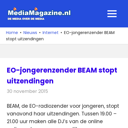
Ga
naar
MediaMagaz
MENU
de
De
inhoud
media
Home
Nieuws
Internet
EO-jongerenzender BEAM
over
stopt uitzendingen
de
media
EO-jongerenzender BEAM stopt
uitzendingen
30 november 2015
Redactie
Internet
,
Nieuws
,
Radionieuws
BEAM, de EO-radiozender voor jongeren, stopt
vanavond haar uitzendingen. Tussen 19.00 –
21.00 uur maken alle DJ’s van de online