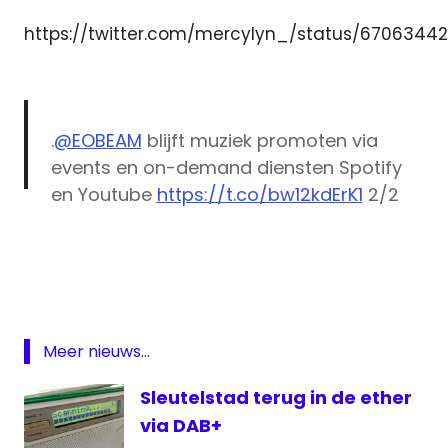
https://twitter.com/mercylyn_/status/67063442
.
@EOBEAM
blijft muziek promoten via
events en on-demand diensten Spotify
en Youtube
https://t.co/bw12kdErK1
2/2
Beam
— Herbert Codée (@hcodee)
November
Beam
27, 2015
stopt
EO
jongerenzender
Meer nieuws...
NPO
Sleutelstad terug in de ether
online
via DAB+
radiozender