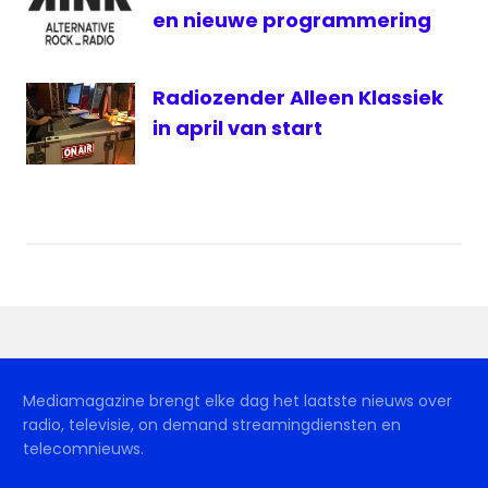
en nieuwe programmering
Radiozender Alleen Klassiek
in april van start
Mediamagazine brengt elke dag het laatste nieuws over
radio, televisie, on demand streamingdiensten en
telecomnieuws.