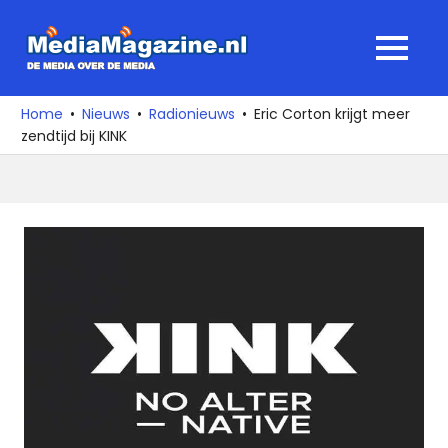
Ga
naar
MediaMagaz
MENU
de
De
inhoud
media
Home
Nieuws
Radionieuws
Eric Corton krijgt meer
over
zendtijd bij KINK
de
media