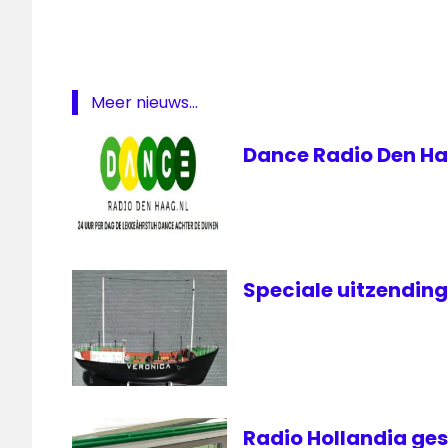
Den
Haag
etherpiraat
radiozender
Meer nieuws...
storing
Dance Radio Den Ha
Speciale uitzendin
Radio Hollandia ges