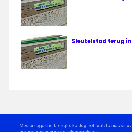
Sleutelstad terug in
Mediamagazine brengt elke dag het laatste nieuws ove
streamingdiensten en telecomnieuws.