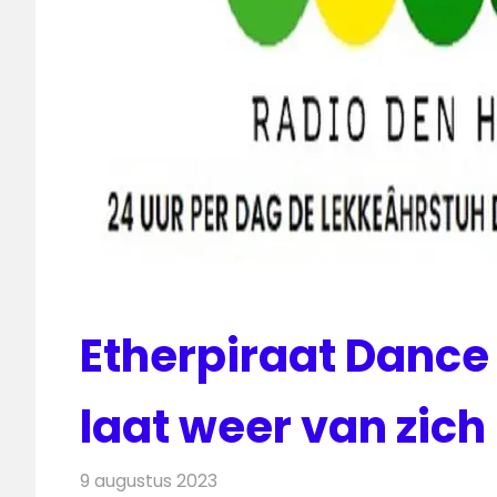
Etherpiraat Dance
laat weer van zich
9 augustus 2023
Redactie
Radionieuws