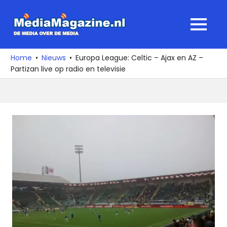
Ga
naar
MediaMagaz
MENU
de
De
inhoud
media
Home
Nieuws
Europa League: Celtic – Ajax en AZ –
over
Partizan live op radio en televisie
de
media