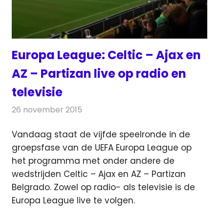
Europa League: Celtic – Ajax en
AZ – Partizan live op radio en
televisie
26 november 2015
Redactie
Nieuws
,
Radionieuws
,
Televisienieuws
Vandaag staat de vijfde speelronde in de
groepsfase van de UEFA Europa League op
het programma met onder andere de
wedstrijden Celtic – Ajax en AZ – Partizan
Belgrado
. Zowel op radio- als televisie is de
Europa League live te volgen.