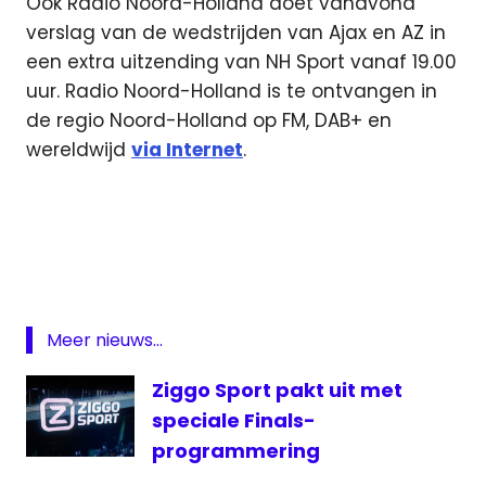
Ook Radio Noord-Holland doet vanavond
verslag van de wedstrijden van Ajax en AZ in
een extra uitzending van NH Sport vanaf 19.00
uur. Radio Noord-Holland is te ontvangen in
de regio Noord-Holland op FM, DAB+ en
wereldwijd
via Internet
.
Ajax
live
Ajax
livestream
AZ
Meer nieuws...
live
Celtic
Ziggo Sport pakt uit met
- Ajax
speciale Finals-
live
programmering
Europa
League