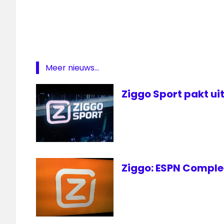
live
ESPN
Europa
League
live
Meer nieuws...
Ajax
Livestream
Ziggo Sport pakt u
Ajax
radio
1
RTL7
Ziggo: ESPN Compleet