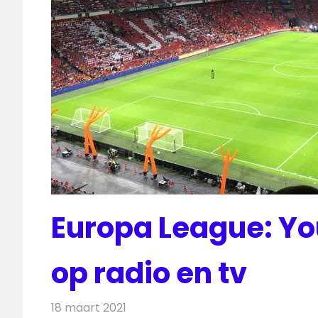
Europa League: Yo
op radio en tv
18 maart 2021
Redactie
Televisienieuws