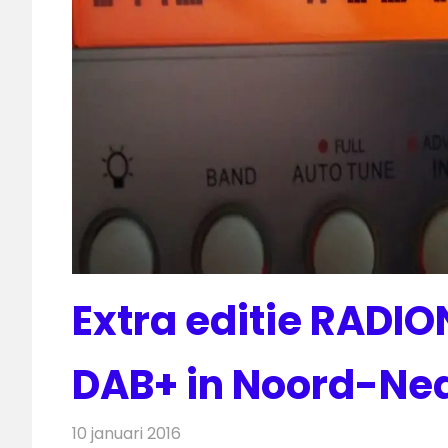
Extra editie RADIO
DAB+ in Noord-Ne
10 januari 2016
Redactie
Nieuws
,
Radionieuws