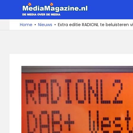
Ga
MediaMa
naar
de
De
Home
Nieuws
Extra editie RADIONL te beluisteren
media
inhoud
over
de
media