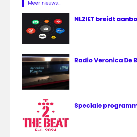
Meer nieuws...
Nederland
Radio
NLZIET breidt aanbo
RadioNL
Radio Veronica De B
Speciale programm