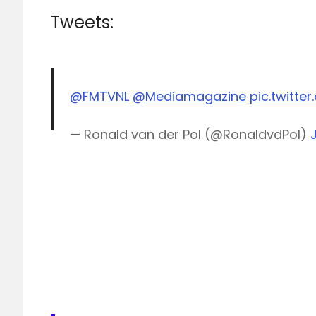
Tweets:
@FMTVNL
@Mediamagazine
pic.twitte
— Ronald van der Pol (@RonaldvdPol)
DAB
digitale
radio
Freez
FM
Noord