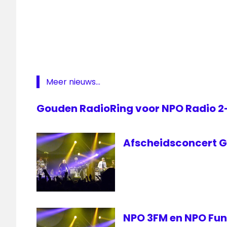
3fm
festival
Jan
Smeets
NPO
Radio
Meer nieuws...
2
Pinkpop
Gouden RadioRing voor NPO Radio 
verslag
Afscheidsconcert Go
NPO 3FM en NPO FunX