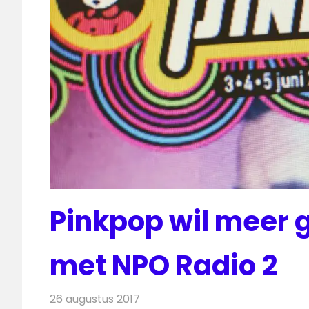
Pinkpop wil meer
met NPO Radio 2
26 augustus 2017
Redactie
Nieuws
,
Radionieuws