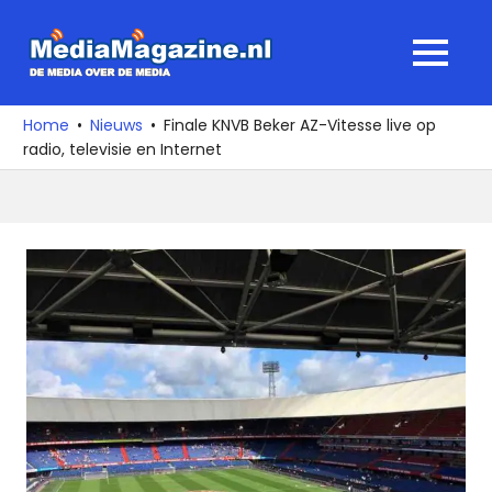
Ga
naar
MediaMagaz
MENU
de
De
inhoud
media
Home
Nieuws
Finale KNVB Beker AZ-Vitesse live op
over
radio, televisie en Internet
de
media