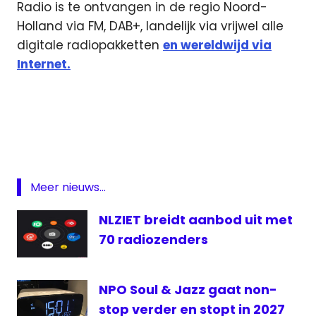
Radio is te ontvangen in de regio Noord-
Holland via FM, DAB+, landelijk via vrijwel alle
digitale radiopakketten
en wereldwijd via
Internet.
AZ
AZ
live
KNVB
Beker
Meer nieuws...
KNVB
Beker
NLZIET breidt aanbod uit met
live
70 radiozenders
Live
AZ
NPO Soul & Jazz gaat non-
live
Beker
stop verder en stopt in 2027