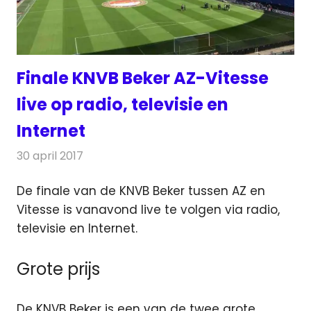
Finale KNVB Beker AZ-Vitesse
live op radio, televisie en
Internet
30 april 2017
Redactie
Nieuws
,
Radionieuws
,
Televisienieuws
De finale van de KNVB Beker tussen AZ en
Vitesse is vanavond live te volgen via radio,
televisie en Internet.
Grote prijs
De KNVB Beker is een van de twee grote