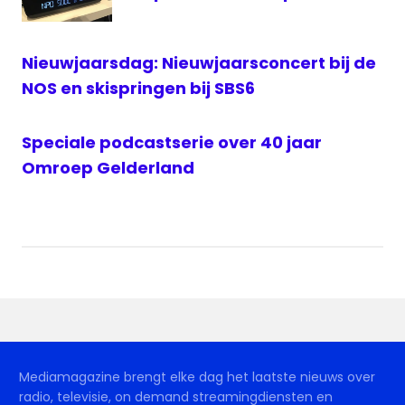
live
Vitesse
Nieuwjaarsdag: Nieuwjaarsconcert bij de
livestream
Beker
NOS en skispringen bij SBS6
NH
Omroep
Speciale podcastserie over 40 jaar
Gelderland
Omroep Gelderland
Radio
radio
1
SBS
6
live
sbs6
Vitesse
Mediamagazine brengt elke dag het laatste nieuws over
radio, televisie, on demand streamingdiensten en