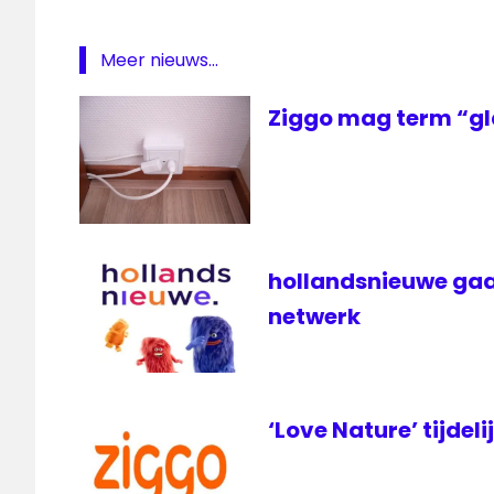
ziggo
Ziggo
Meer nieuws...
TV
Ziggo mag term “gl
hollandsnieuwe gaa
netwerk
‘Love Nature’ tijdeli