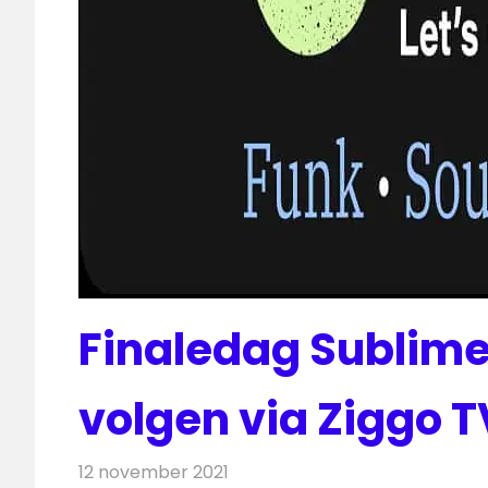
Finaledag Sublime 
volgen via Ziggo T
12 november 2021
Redactie
Radionieuws