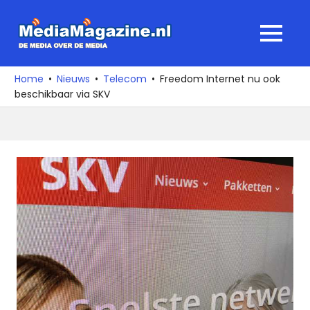
Ga
naar
MediaMagaz
MENU
de
De
inhoud
media
Home
Nieuws
Telecom
Freedom Internet nu ook
over
beschikbaar via SKV
de
media